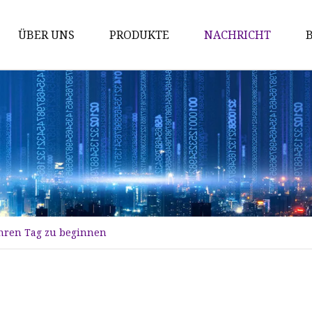
ÜBER UNS
PRODUKTE
NACHRICHT
Titanstab
Titanbarren
Titanrohr
Titanrohr
Titanblech
Titanplatte
Ihren Tag zu beginnen
Titanschmieden
Titan-Mesh-Blatt
Titanbarren Grad 2