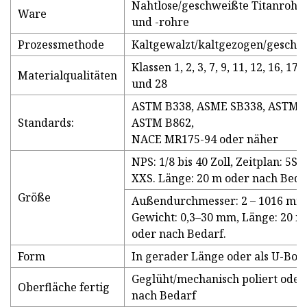
Nahtlose/geschweißte Titanrohr
Ware
und -rohre
Prozessmethode
Kaltgewalzt/kaltgezogen/geschw
Klassen 1, 2, 3, 7, 9, 11, 12, 16, 17, 
Materialqualitäten
und 28
ASTM B338, ASME SB338, ASTM B
Standards:
ASTM B862,
NACE MR175-94 oder näher
NPS: 1/8 bis 40 Zoll, Zeitplan: 5S b
XXS. Länge: 20 m oder nach Beda
Größe
Außendurchmesser: 2 – 1016 mm
Gewicht: 0,3–30 mm, Länge: 20 m
oder nach Bedarf.
Form
In gerader Länge oder als U-Bog
Geglüht/mechanisch poliert oder
Oberfläche fertig
nach Bedarf