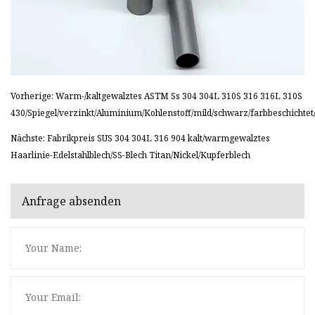
Vorherige: Warm-/kaltgewalztes ASTM Ss 304 304L 310S 316 316L 310S
430/Spiegel/verzinkt/Aluminium/Kohlenstoff/mild/schwarz/farbbeschichtet/
Nächste: Fabrikpreis SUS 304 304L 316 904 kalt/warmgewalztes
Haarlinie-Edelstahlblech/SS-Blech Titan/Nickel/Kupferblech
Anfrage absenden